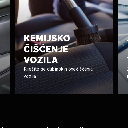
KEMIJSKO
ČIŠĆENJE
VOZILA
e
Riješite se dubinskih onečišćenja
vozila
Cijena na upit