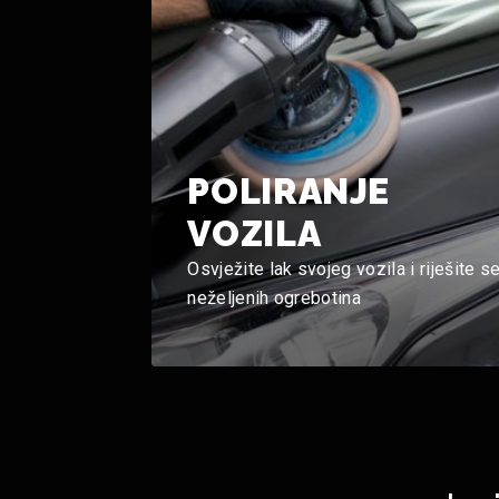
POLIRANJE
VOZILA
Osvježite lak svojeg vozila i riješite s
neželjenih ogrebotina
Cijena na upit