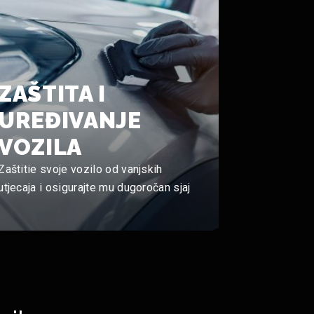
ZAŠTITA I
UREĐIVANJE
VOZILA
Zaštitie svoje vozilo od vanjskih
utjecaja i osigurajte mu dugoročan sjaj
Cijena na upit