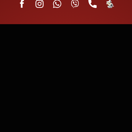
RADNO VRIJEME
Svakim danom od 7:00 do 21:00
OCJENA KUPACA
Ocjena 5.0
10834 pregleda u posljednjih 30 dana
IZBORNIK
Naslovna
Auti