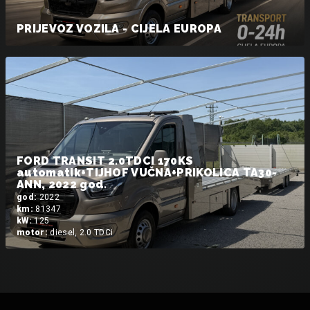
PRIJEVOZ VOZILA - CIJELA EUROPA
FORD TRANSIT 2.0TDCI 170KS
automatik+TIJHOF VUČNA+PRIKOLICA TA30-
ANN, 2022 god.
god:
2022
km:
81347
kW:
125
motor:
diesel, 2.0 TDCi