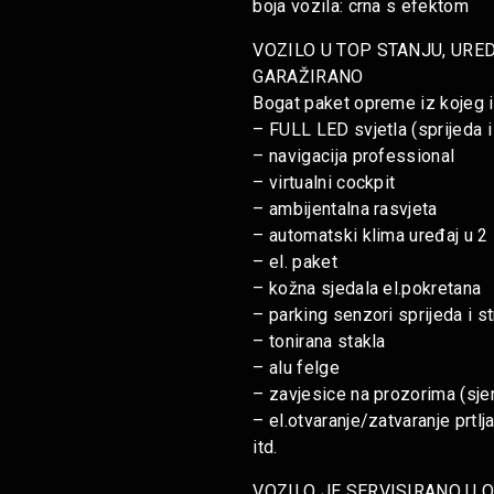
boja vozila: crna s efektom
VOZILO U TOP STANJU, URE
GARAŽIRANO
Bogat paket opreme iz kojeg 
– FULL LED svjetla (sprijeda i
– navigacija professional
– virtualni cockpit
– ambijentalna rasvjeta
– automatski klima uređaj u 2
– el. paket
– kožna sjedala el.pokretana
– parking senzori sprijeda i 
– tonirana stakla
– alu felge
– zavjesice na prozorima (sjen
– el.otvaranje/zatvaranje prtlj
itd.
VOZILO JE SERVISIRANO U 