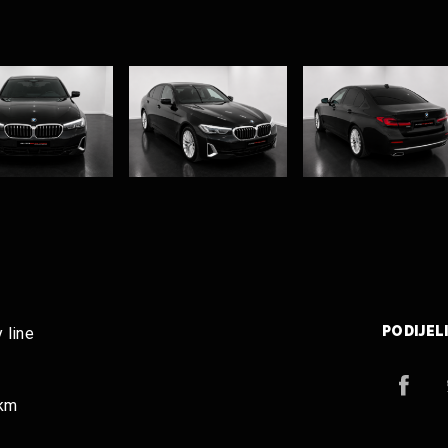
PODIJELI
 line
7km