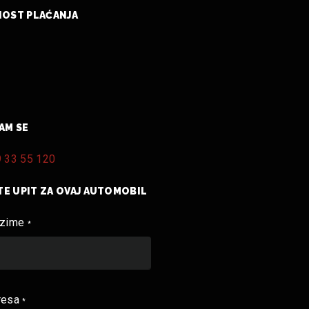
OST PLAĆANJA
NAM SE
 33 55 120
TE UPIT ZA OVAJ AUTOMOBIL
ezime
*
resa
*