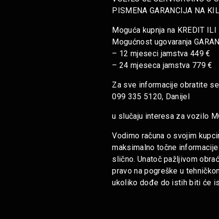
PISMENA GARANCIJA NA KI
Moguća kupnja na KREDIT ILI 
Mogućnost ugovaranja GARA
– 12 mjeseci jamstva 449 €
– 24 mjeseca jamstva 779 €
Za sve informacije obratite s
099 335 5120, Danijel
u slučaju interesa za vozi
Vodimo računa o svojim kupcima
maksimalno točne informacije i
slično. Unatoč pažljivom obr
pravo na pogreške u tehničkom
ukoliko dođe do istih biti će 