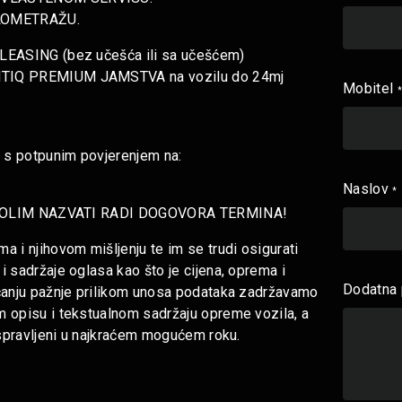
LOMETRAŽU.
LEASING (bez učešća ili sa učešćem)
NTIQ PREMIUM JAMSTVA na vozilu do 24mj
Mobitel
e s potpunim povjerenjem na:
Naslov
*
lo MOLIM NAZVATI RADI DOGOVORA TERMINA!
 i njihovom mišljenju te im se trudi osigurati
 sadržaje oglasa kao što je cijena, oprema i
Dodatna 
aćanju pažnje prilikom unosa podataka zadržavamo
 opisu i tekstualnom sadržaju opreme vozila, a
ispravljeni u najkraćem mogućem roku.