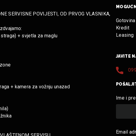
MOGUĆN
DNE SERVISNE POVIJESTI, OD PRVOG VLASNIKA,
Gotovina
Kredit
izdvajamo:
Leasing
 straga) + svjetla za maglu
JAVITE 
 zone
099
POŠALJI
straga + kamera za vožnju unazad
Ime i pr
ila)
ažnika
Email ad
OVLAŠTENOM SERVISU.