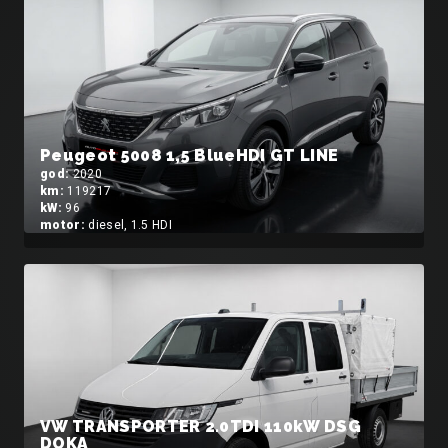
Peugeot 5008 1,5 BlueHDI GT LINE
god:
2020
km:
119217
kW:
96
motor:
diesel, 1.5 HDI
VW TRANSPORTER 2.0TDI 110kW DSG
DOKA