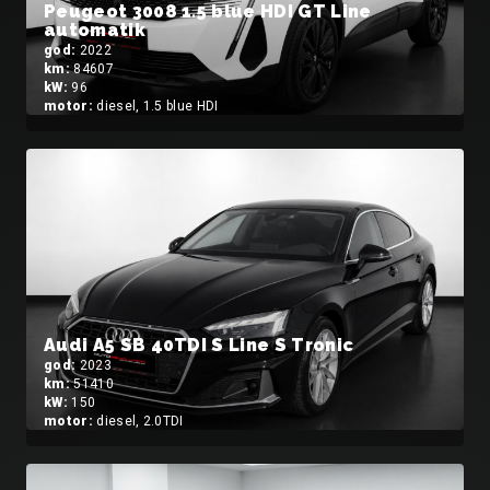
Peugeot 3008 1.5 blue HDI GT Line
automatik
god:
2022
km:
84607
kW:
96
motor:
diesel, 1.5 blue HDI
Audi A5 SB 40TDI S Line S Tronic
god:
2023
km:
51410
kW:
150
motor:
diesel, 2.0TDI