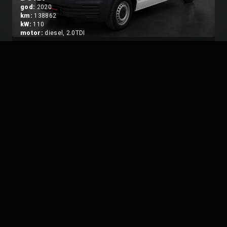
god:
2020
km:
138862
kW:
110
motor:
diesel, 2.0TDI
Peugeot 3008 GT LINE aut. 1.5HDI
god:
2022
km:
118411
kW:
96
motor:
diesel, 1.5HDI