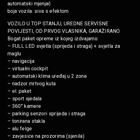
automatski mjenjač
boja vozila: siva s efektom
VOZILO U TOP STANJU, UREDNE SERVISNE
POVIJESTI, OD PRVOG VLASNIKA, GARAŽIRANO
Bogat paket opreme iz kojeg izdvajamo:
– FULL LED svjetla (sprijeda i straga) + svjetla za
maglu
– navigacija
– virtualni cockpit
– automatski klima uređaj u 2 zone
– nadzor mrtvog kuta
– el. paket
– sport sjedala
– 360° kamere
– parking senzori sprijeda i straga
– tonirana stakla
– alu felge
– zavjesice na prozorima (sjenila)